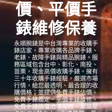
價、平價手
錶維修保養
永順腕錶是中台灣專業的收購手
錶店家，專業收購各品牌手錶、
老錶、故障手錶與精品腕錶。服
務區域包含台中、彰化、南投、
苗栗，現金高價收購手錶。擁有
三十年收購手錶經驗，嚴選市場
行情，給您最透明、最合理的收
購價格；並提供免費手錶估價、
免費手錶鑑定、平價手錶維修、
免費手錶換電池等服務。無論是