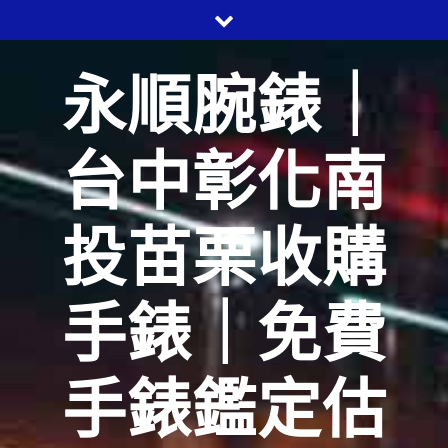
Skip
to
content
永順腕錶｜
台中彰化南
投苗栗收購
手錶｜免費
手錶鑑定估