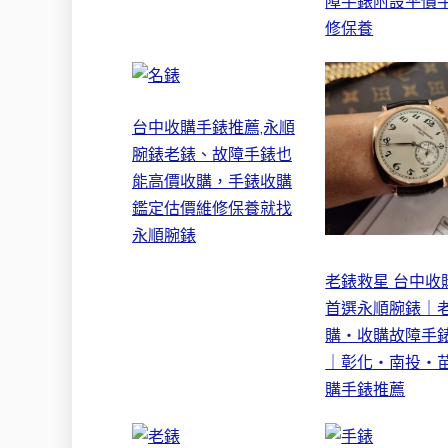
障手錶附設平價
修保養
台中收購手錶推薦,永順
腕錶老錶、故障手錶也
能高價收購，手錶收購
鑑定估價維修保養就找
永順腕錶
老錶救星 台中收
首選永順腕錶｜
購・收購故障手
｜彰化・南投・
購手錶推薦