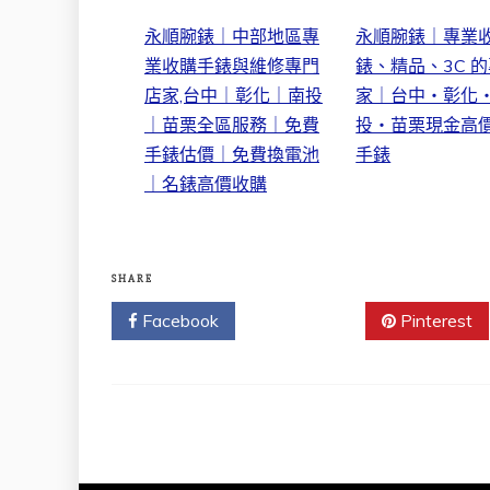
永順腕錶｜中部地區專
永順腕錶｜專業
業收購手錶與維修專門
錶、精品、3C 
店家,台中｜彰化｜南投
家｜台中・彰化
｜苗栗全區服務｜免費
投・苗栗現金高
手錶估價｜免費換電池
手錶
｜名錶高價收購
SHARE
Facebook
Twitter
Pinterest