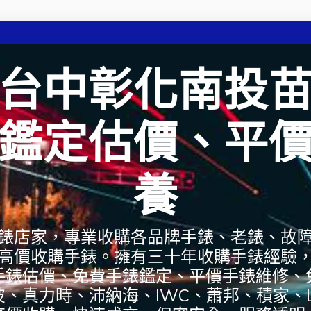
台中彰化南投
鑑定估價、平
養
錶店家，專業收購各品牌手錶、老錶、故
高價收購手錶。擁有三十年收購手錶經驗
手錶估價、免費手錶鑑定、平價手錶維修、
彼、真力時、沛納海、IWC、蕭邦、積家、L