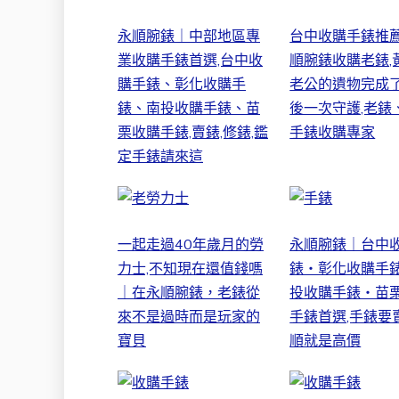
永順腕錶｜中部地區專
台中收購手錶推
業收購手錶首選,台中收
順腕錶收購老錶,
購手錶、彰化收購手
老公的遺物完成
錶、南投收購手錶、苗
後一次守護,老錶
栗收購手錶,賣錶,修錶,鑑
手錶收購專家
定手錶請來這
一起走過40年歲月的勞
永順腕錶｜台中
力士,不知現在還值錢嗎
錶・彰化收購手
｜在永順腕錶，老錶從
投收購手錶・苗
來不是過時而是玩家的
手錶首選,手錶要
寶貝
順就是高價