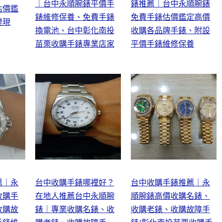
｜台中永順腕錶平價手
錶推薦｜台中永順腕錶
估價鑑
錶維修保養、免費手錶
免費手錶估價鑑定高價
變現
換電池、台中彰化南投
收購各品牌手錶、附設
苗栗收購手錶專業店家
平價手錶維修保養
薦｜永
台中收購手錶哪裡好？
台中收購手錶推薦｜永
收購手
在地人推薦台中永順腕
順腕錶高價收購名錶、
收購故
錶｜專業收購名錶、收
收購老錶、收購故障手