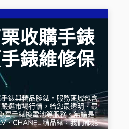
苗栗收購手錶
價手錶維修保
障手錶與精品腕錶。服務區域包含
，嚴選市場行情，給您最透明、最
免費手錶換電池等服務。無論是
V、CHANEL 精品錶，我們都能