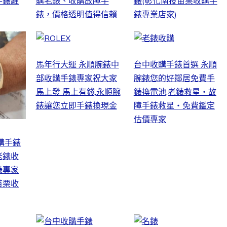
手錶維
購老錶、收購故障手
錶(彰化南投苗栗收購手
錶，價格透明值得信賴
錶專業店家)
馬年行大運 永順腕錶中
台中收購手錶首選 永順
部收購手錶專家祝大家
腕錶您的好鄰居免費手
馬上發 馬上有錢,永順腕
錶換電池,老錶救星・故
錶讓您立即手錶換現金
障手錶救星・免費鑑定
估價專家
購手錶
老錶收
錶專家
苗栗收