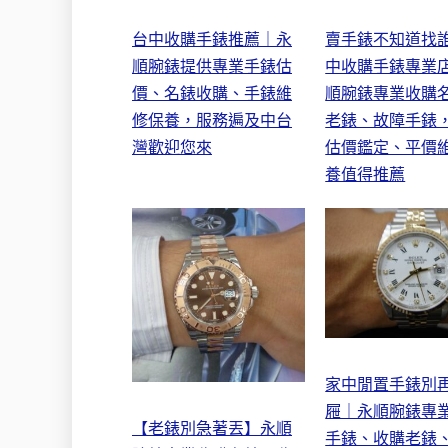
台中收購手錶推薦｜永
賣手錶不知道找
順腕錶提供專業手錶估
中收購手錶專業
價、名錶收購、手錶維
順腕錶專業收購
修保養，服務遍及中台
老錶、故障手錶
灣歡迎您來
估價鑑定、平價
養值得推薦
家中閒置手錶別
屜｜永順腕錶專
【老錶別急著丟】永順
手錶、收購老錶