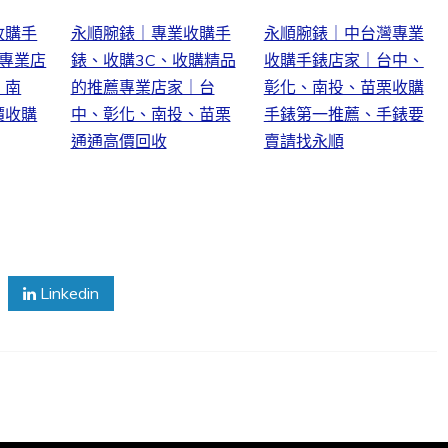
收購手
永順腕錶｜專業收購手
永順腕錶｜中台灣專業
的專業店
錶、收購3C、收購精品
收購手錶店家｜台中、
・南
的推薦專業店家｜台
彰化、南投、苗栗收購
價收購
中、彰化、南投、苗栗
手錶第一推薦、手錶要
通通高價回收
賣請找永順
Linkedin