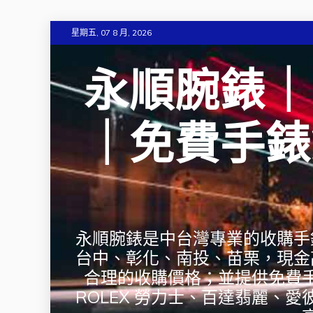
Skip
星期五, 07 8 月, 2026
to
content
永順腕錶｜
｜免費手錶
永順腕錶是中台灣專業的收購手
台中、彰化、南投、苗栗，現金
合理的收購價格；並提供免費
ROLEX 勞力士、百達翡麗、愛