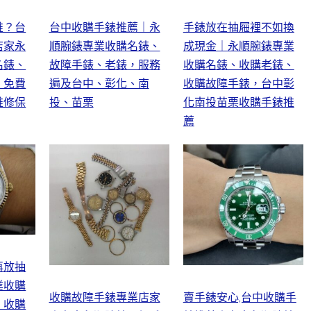
誰？台
台中收購手錶推薦｜永
手錶放在抽屜裡不如換
店家永
順腕錶專業收購名錶、
成現金｜永順腕錶專業
名錶、
故障手錶、老錶，服務
收購名錶、收購老錶、
，免費
遍及台中、彰化、南
收購故障手錶，台中彰
維修保
投、苗栗
化南投苗栗收購手錶推
薦
再放抽
業收購
收購故障手錶專業店家
賣手錶安心,台中收購手
、收購