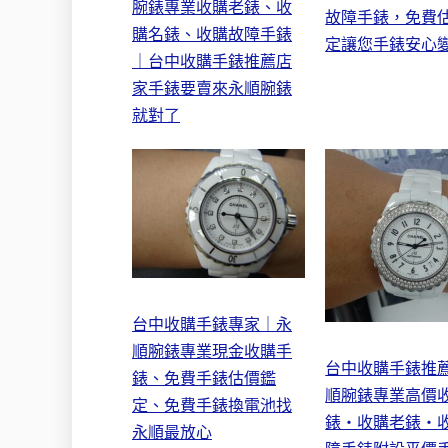
腕錶專業收購老錶、收
故障手錶，免費
購名錶、收購故障手錶
定讓您手錶安心
｜台中收購手錶推薦店
家手錶要賣來永順腕錶
就對了
台中收購手錶專家｜永
順腕錶專業現金收購手
台中收購手錶推
錶、免費手錶估價鑑
順腕錶專業高價
定、免費手錶換電池找
錶・收購老錶・
永順最放心