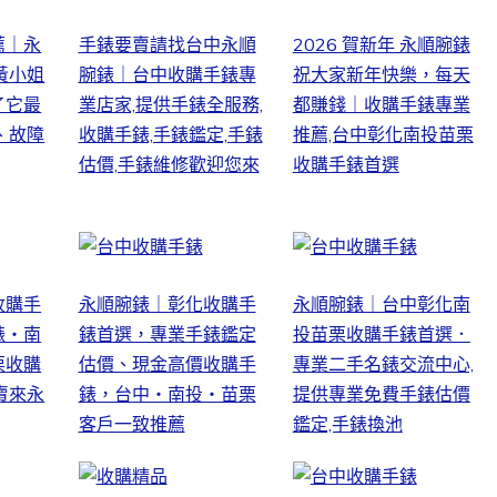
薦｜永
手錶要賣請找台中永順
2026 賀新年 永順腕錶
黃小姐
腕錶｜台中收購手錶專
祝大家新年快樂，每天
了它最
業店家,提供手錶全服務,
都賺錢｜收購手錶專業
、故障
收購手錶,手錶鑑定,手錶
推薦,台中彰化南投苗栗
估價,手錶維修歡迎您來
收購手錶首選
收購手
永順腕錶｜彰化收購手
永順腕錶｜台中彰化南
錶・南
錶首選，專業手錶鑑定
投苗栗收購手錶首選．
栗收購
估價、現金高價收購手
專業二手名錶交流中心,
賣來永
錶，台中・南投・苗栗
提供專業免費手錶估價
客戶一致推薦
鑑定,手錶換池