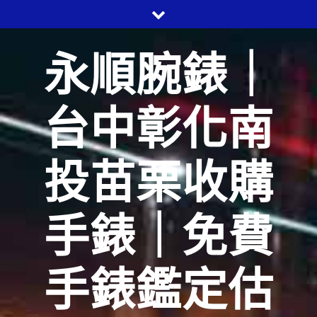
Skip
to
content
永順腕錶｜
台中彰化南
投苗栗收購
手錶｜免費
手錶鑑定估