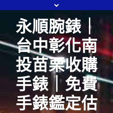
Skip
to
content
永順腕錶｜
台中彰化南
投苗栗收購
手錶｜免費
手錶鑑定估