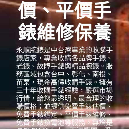
價、平價手
錶維修保養
永順腕錶是中台灣專業的收購手
錶店家，專業收購各品牌手錶、
老錶、故障手錶與精品腕錶。服
務區域包含台中、彰化、南投、
苗栗，現金高價收購手錶。擁有
三十年收購手錶經驗，嚴選市場
行情，給您最透明、最合理的收
購價格；並提供免費手錶估價、
免費手錶鑑定、平價手錶維修、
免費手錶換電池等服務。無論是