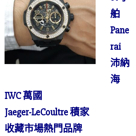
舶
Pane
rai
沛納
海
IWC 萬國
Jaeger-LeCoultre 積家
收藏市場熱門品牌