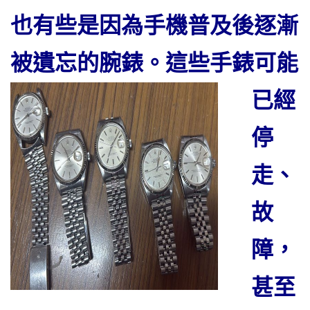
也有些是因為手機普及後逐漸
被遺忘的腕錶
。這些手錶可能
已經
停
走、
故
障，
甚至