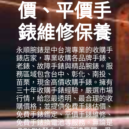
價、平價手
錶維修保養
永順腕錶是中台灣專業的收購手
錶店家，專業收購各品牌手錶、
老錶、故障手錶與精品腕錶。服
務區域包含台中、彰化、南投、
苗栗，現金高價收購手錶。擁有
三十年收購手錶經驗，嚴選市場
行情，給您最透明、最合理的收
購價格；並提供免費手錶估價、
免費手錶鑑定、平價手錶維修、
免費手錶換電池等服務。無論是