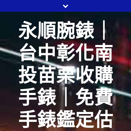
Skip
to
content
永順腕錶｜
台中彰化南
投苗栗收購
手錶｜免費
手錶鑑定估