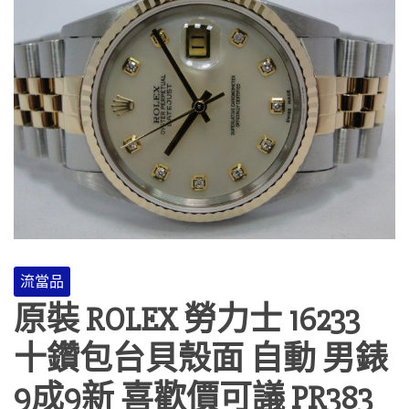
流當品
原裝 ROLEX 勞力士 16233
十鑽包台貝殼面 自動 男錶
9成9新 喜歡價可議 PR383