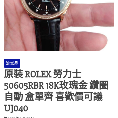
流當品
原裝 ROLEX 勞力士
50605RBR 18K玫瑰金 鑽圈
自動 盒單齊 喜歡價可議
UJ040