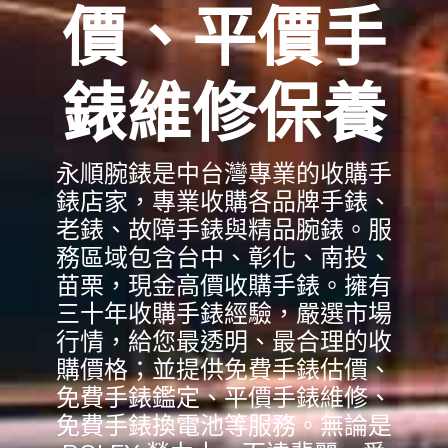
價、平價手
錶維修保養
永順腕錶是中台灣專業的收購手
錶店家，專業收購各品牌手錶、
老錶、故障手錶與精品腕錶。服
務區域包含台中、彰化、南投、
苗栗，現金高價收購手錶。擁有
三十年收購手錶經驗，嚴選市場
行情，給您最透明、最合理的收
購價格；並提供免費手錶估價、
免費手錶鑑定、平價手錶維修、
免費手錶換電池等服務。無論是