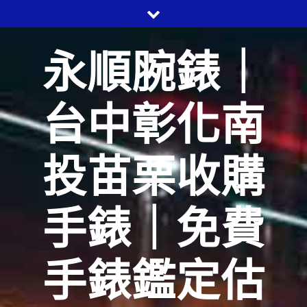
Skip
to
content
永順腕錶｜
台中彰化南
投苗栗收購
手錶｜免費
手錶鑑定估