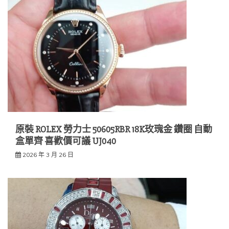
原裝 ROLEX 勞力士 50605RBR 18K玫瑰金 鑽圈 自動
盒單齊 喜歡價可議 UJ040
2026 年 3 月 26 日