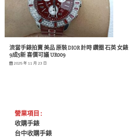
流當手錶拍賣 美品 原裝 DIOR 計時 鑽圈 石英 女錶
9成5新 喜價可議 UR009
2025 年 11 月 23 日
營業項目:
收購手錶
台中收購手錶