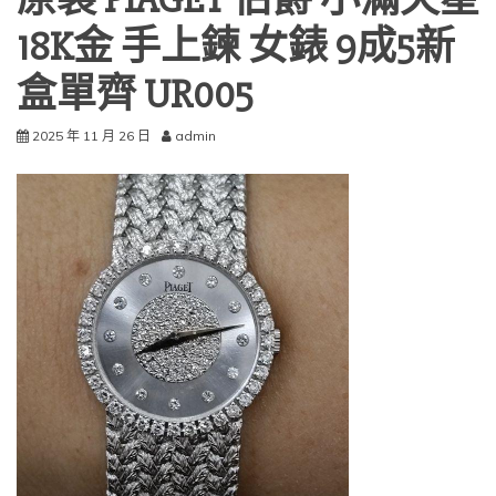
原裝 PIAGET 伯爵 小滿天星
18K金 手上鍊 女錶 9成5新
盒單齊 UR005
2025 年 11 月 26 日
admin