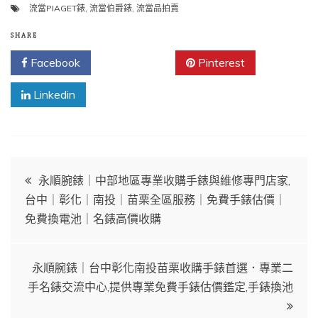
流當PIAGET錶
,
流當伯爵錶
,
流當品拍賣
SHARE
Facebook
Twitter
Pinterest
Linkedin
文
永順腕錶｜中部地區專業收購手錶與維修專門店家,
台中｜彰化｜南投｜苗栗全區服務｜免費手錶估價｜
章
免費換電池｜名錶高價收購
導
永順腕錶｜台中彰化南投苗栗收購手錶首選．專業二
覽
手名錶交流中心,提供專業免費手錶估價鑑定,手錶換池