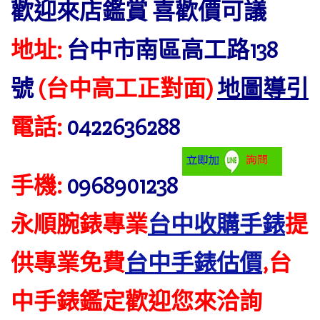
歡迎來店鑑賞 喜歡價可議
地址:
台中市南區高工路138
號
(台中高工正對面)
地圖導引
電話:
0422636288
手機:
0968901238
永順腕錶專業
台中收購手錶
提
供專業免費
台中手錶估價
,台
中手錶鑑定歡迎您來洽詢