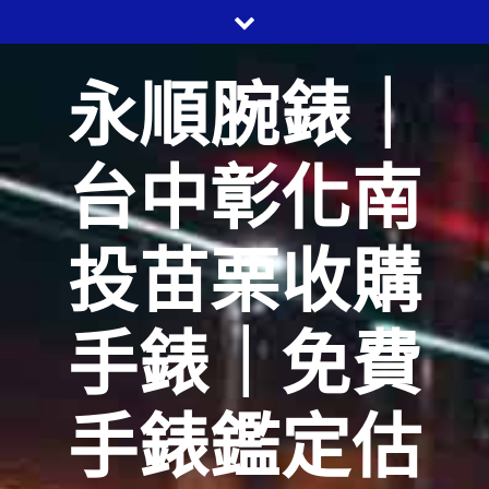
Skip
to
content
永順腕錶｜
台中彰化南
投苗栗收購
手錶｜免費
手錶鑑定估