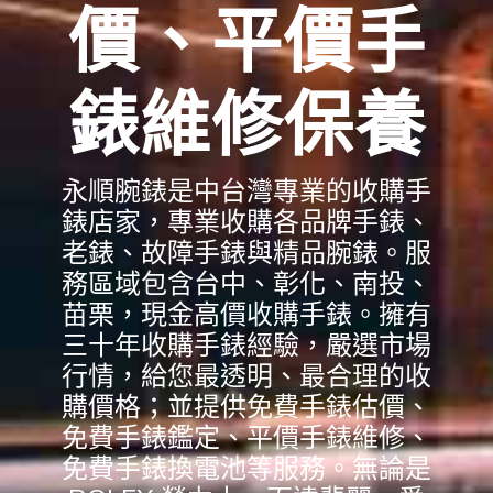
價、平價手
錶維修保養
永順腕錶是中台灣專業的收購手
錶店家，專業收購各品牌手錶、
老錶、故障手錶與精品腕錶。服
務區域包含台中、彰化、南投、
苗栗，現金高價收購手錶。擁有
三十年收購手錶經驗，嚴選市場
行情，給您最透明、最合理的收
購價格；並提供免費手錶估價、
免費手錶鑑定、平價手錶維修、
免費手錶換電池等服務。無論是