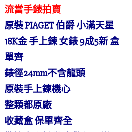
流當手錶拍賣
原裝 PIAGET 伯爵 小滿天星
18K金 手上鍊 女錶 9成5新 盒
單齊
錶徑24mm不含龍頭
原裝手上鍊機心
整顆都原廠
收藏盒 保單齊全