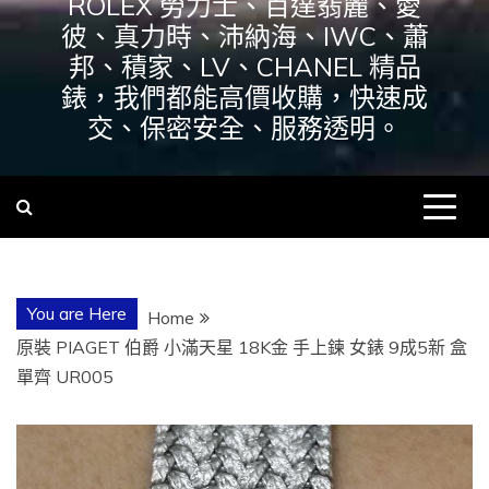
ROLEX 勞力士、百達翡麗、愛
彼、真力時、沛納海、IWC、蕭
邦、積家、LV、CHANEL 精品
錶，我們都能高價收購，快速成
交、保密安全、服務透明。
You are Here
Home
原裝 PIAGET 伯爵 小滿天星 18K金 手上鍊 女錶 9成5新 盒
單齊 UR005